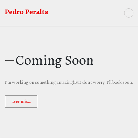
Saltar
Pedro Peralta
al
contenido
Coming Soon
I’m working on something amazing!But don’t worry, I’ll back soon.
Leer más...